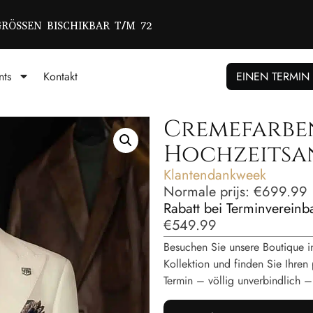
GRÖSSEN BISCHIKBAR T/M 72
nts
Kontakt
EINEN TERMIN
Cremefarbe
Hochzeitsa
Klantendankweek
Normale prijs:
€
699.99
Rabatt bei Terminverein
€
549.99
Besuchen Sie unsere Boutique i
Kollektion und finden Sie Ihren 
Termin – völlig unverbindlich 