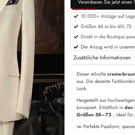
Vereinbaren Sie jetzt einen
Beperkte Actie!
10.000+ Anzüge auf Lage
Größen 44 xs bis 4XL 72
Direkt in die Boutique pas
Der Anzug wird in unsere
Zusätzliche Informationen
Dieser stilvolle
creme-brau
aus. Die dezente Farbkombin
Look.
Hergestellt aus hochwertigen
konzipiert. Erhältlich in
den
Größen 58–72
, ideal für
✂️
Perfekte Passform, speziell