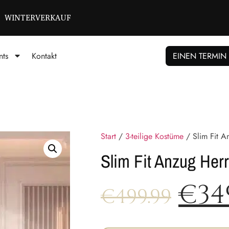
GRÖSSEN BISCHIKBAR T/M 72
nts
Kontakt
EINEN TERMIN
Start
/
3-teilige Kostüme
/ Slim Fit A
Slim Fit Anzug Her
€
34
€
499.99