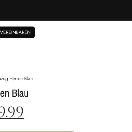
 VEREINBAREN
nzug Herren Blau
ren Blau
9.99