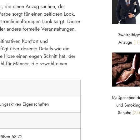
er, die einen Anzug suchen, der
Farbe sorgt für einen zeitlosen Look,
stromlinienförmigen Look sorgt. Dieser
der andere formelle Veranstaltungen.
Zweireihige
ultimativen Komfort und
Anzüge
(11)
rfügt über dezente Details wie ein
ie Hose einen engen Schnitt hat, der
Wahl für Männer, die sowohl einen
Maßgeschneide
ungsaktiven Eigenschaften
und Smoking
Schuhe
(24)
rößen 58-72