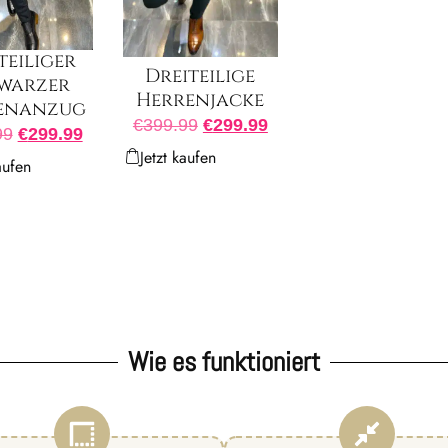
teiliger
Dreiteilige
warzer
Herrenjacke
enanzug
€
399.99
€
299.99
99
€
299.99
Jetzt kaufen
aufen
Wie es funktioniert