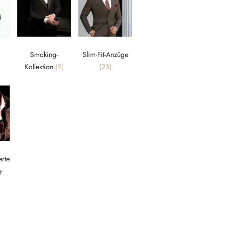
Smoking-
Slim-Fit-Anzüge
Kollektion
(9)
(23)
rte
-