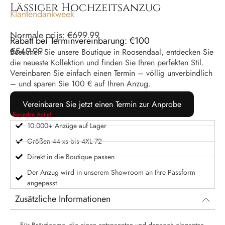
Lässiger Hochzeitsanzug
Klantendankweek
Normale prijs:
€
699.99
Rabatt bei Terminvereinbarung: €100
€
549.99
Besuchen Sie unsere Boutique in Roosendaal, entdecken Sie
die neueste Kollektion und finden Sie Ihren perfekten Stil.
Vereinbaren Sie einfach einen Termin – völlig unverbindlich
– und sparen Sie 100 € auf Ihren Anzug.
Vereinbaren Sie jetzt einen Termin zur Anprobe
Beperkte Actie!
10.000+ Anzüge auf Lager
Größen 44 xs bis 4XL 72
Direkt in die Boutique passen
Der Anzug wird in unserem Showroom an Ihre Passform
angepasst
Zusätzliche Informationen
Für Bräutigame, die einen entspannten und dennoch eleganten