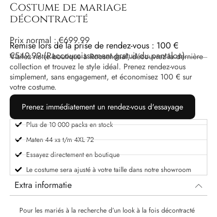
Costume de mariage
décontracté
Prix ​​normal :
€
699.99
Remise lors de la prise de rendez-vous : 100 €
€
549.99
(Raccourcissement gratuit du pantalon)
Visitez notre boutique à Roosendaal, découvrez la dernière
collection et trouvez le style idéal. Prenez rendez-vous
simplement, sans engagement, et économisez 100 € sur
votre costume.
Prenez immédiatement un rendez-vous d'essayage
Plus de 10 000 packs en stock
Maten 44 xs t/m 4XL 72
Essayez directement en boutique
Le costume sera ajusté à votre taille dans notre showroom
Extra informatie
Pour les mariés à la recherche d’un look à la fois décontracté