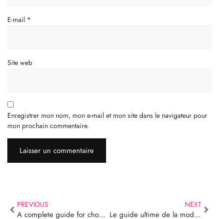
E-mail
*
Site web
Enregistrer mon nom, mon e-mail et mon site dans le navigateur pour
mon prochain commentaire.
PREVIOUS
NEXT
A complete guide for choosing the 3 piece costume for the occasion
Le guide ultime de la mode masculine Améliorez votre jeu de costumes de mariage !