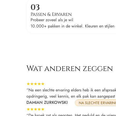
03
Passen & Ervaren
Probeer zoveel als je wil
10.000+ pakken in de winkel. Kleuren en stijlen d
Wat anderen zeggen
★★★★★
“Na een slechte ervaring elders heb ik een afspra
opdringerig, veel kennis, en elk pak kan aangepas
DAMIAN ZURKOWSKI
NA SLECHTE ERVARIN
★★★★★
“De broek zat als gegoten. Het geduld en de vrien