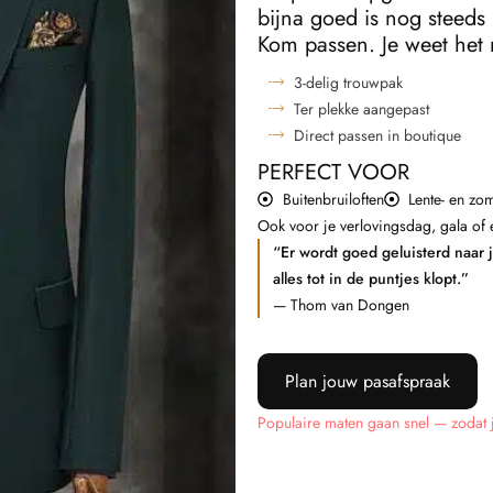
bijna goed is nog steeds
Kom passen. Je weet het
3-delig trouwpak
Ter plekke aangepast
Direct passen in boutique
PERFECT VOOR
Buitenbruiloften
Lente- en zo
Ook voor je verlovingsdag, gala of e
“Er wordt goed geluisterd naar 
alles tot in de puntjes klopt.”
— Thom van Dongen
Plan jouw pasafspraak
Populaire maten gaan snel — zodat je