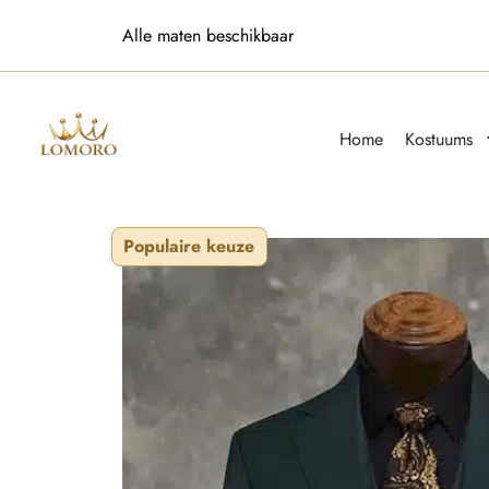
9.8/10 ⭐️⭐️⭐️⭐️⭐️
Home
Kostuums
Populaire keuze