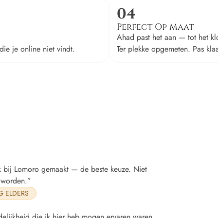
04
Perfect Op Maat
Ahad past het aan — tot het kl
ie je online niet vindt.
Ter plekke opgemeten. Pas klaar
ak bij Lomoro gemaakt — de beste keuze. Niet
t worden.”
G ELDERS
delijkheid die ik hier heb mogen ervaren waren