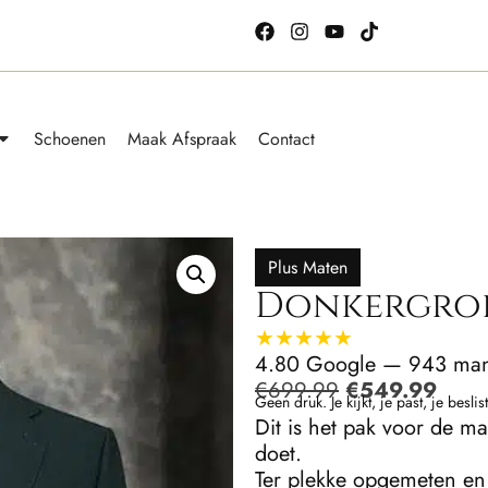
Schoenen
Maak Afspraak
Contact
Plus Maten
Donkergro
★★★★★
4.80 Google — 943 man
€
699.99
€
549.99
Geen druk. Je kijkt, je past, je beslist
Dit is het pak voor de m
doet.
Ter plekke opgemeten e