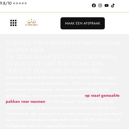
Pakken vanaf €199
9.8/10 ⭐️⭐️⭐️⭐️⭐️
MAAK EEN AFSPRAAK
Stijlvol trouwpakken amsterdam
begint hier
Op zoek naar een luxe trouwpak
in Amsterdam? Kies voor een
perfect maatpak bij lomoro
Jouw grote dag verdient niets minder dan perfectie, en dat begint
met het juiste trouwpak in Amsterdam. Of je nu op zoek bent naar
een klassiek zwart trouwpak, een moderne slim-fit stijl, of een
gedurfde kleur, Lomoro trouwt met exclusieve,
op maat gemaakte
pakken voor mannen
. En met ’trouwen’ doelen we niet op de
ceremonie, maar op de heilige huwelijksband tussen man en pak.
Het trouwpak, dat volledig en en op veel manieren bij de bruidegom
past, kan in Amsterdam aangeschaft worden met het idee dat je ook
kunt genieten van de hoogwaardige maatservice.